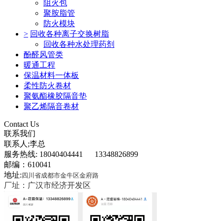
阻火包
聚胺脂管
防火模块
>
回收各种离子交换树脂
回收各种水处理药剂
酚醛风管类
暖通工程
保温材料一体板
柔性防火卷材
聚氨酯橡胶隔音垫
聚乙烯隔音卷材
Contact Us
联系我们
联系人;李总
服务热线: 18040404441 13348826899
邮编：610041
地址:
四川省成都市金牛区金府路
厂址：广汉市经济开发区