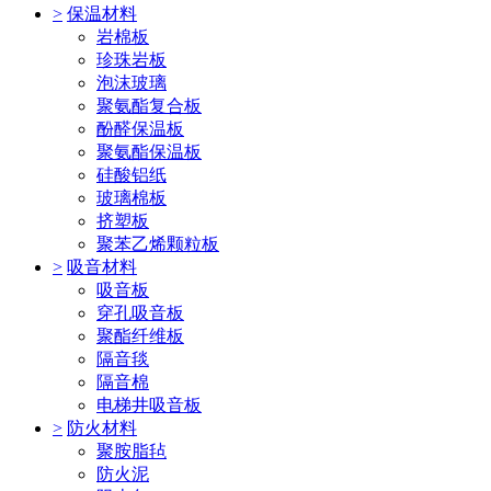
>
保温材料
岩棉板
珍珠岩板
泡沫玻璃
聚氨酯复合板
酚醛保温板
聚氨酯保温板
硅酸铝纸
玻璃棉板
挤塑板
聚苯乙烯颗粒板
>
吸音材料
吸音板
穿孔吸音板
聚酯纤维板
隔音毯
隔音棉
电梯井吸音板
>
防火材料
聚胺脂毡
防火泥