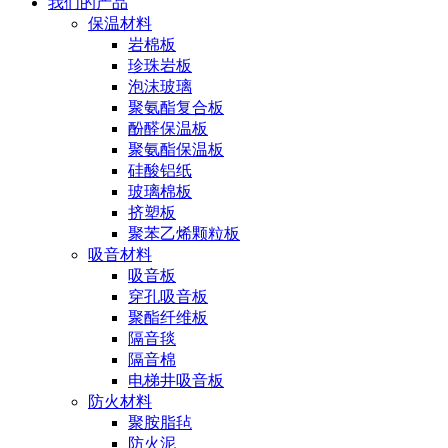
我们的产品
保温材料
岩棉板
珍珠岩板
泡沫玻璃
聚氨酯复合板
酚醛保温板
聚氨酯保温板
硅酸铝纸
玻璃棉板
挤塑板
聚苯乙烯颗粒板
吸音材料
吸音板
穿孔吸音板
聚酯纤维板
隔音毯
隔音棉
电梯井吸音板
防火材料
聚胺脂毡
防火泥