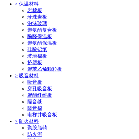
>
保温材料
岩棉板
珍珠岩板
泡沫玻璃
聚氨酯复合板
酚醛保温板
聚氨酯保温板
硅酸铝纸
玻璃棉板
挤塑板
聚苯乙烯颗粒板
>
吸音材料
吸音板
穿孔吸音板
聚酯纤维板
隔音毯
隔音棉
电梯井吸音板
>
防火材料
聚胺脂毡
防火泥