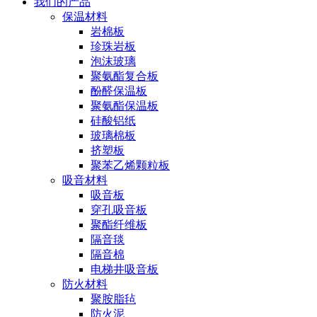
我们的产品
保温材料
岩棉板
珍珠岩板
泡沫玻璃
聚氨酯复合板
酚醛保温板
聚氨酯保温板
硅酸铝纸
玻璃棉板
挤塑板
聚苯乙烯颗粒板
吸音材料
吸音板
穿孔吸音板
聚酯纤维板
隔音毯
隔音棉
电梯井吸音板
防火材料
聚胺脂毡
防火泥