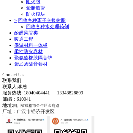
阻火包
聚胺脂管
防火模块
>
回收各种离子交换树脂
回收各种水处理药剂
酚醛风管类
暖通工程
保温材料一体板
柔性防火卷材
聚氨酯橡胶隔音垫
聚乙烯隔音卷材
Contact Us
联系我们
联系人;李总
服务热线: 18040404441 13348826899
邮编：610041
地址:
四川省成都市金牛区金府路
厂址：广汉市经济开发区