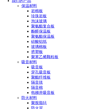
我们的产品
保温材料
岩棉板
珍珠岩板
泡沫玻璃
聚氨酯复合板
酚醛保温板
聚氨酯保温板
硅酸铝纸
玻璃棉板
挤塑板
聚苯乙烯颗粒板
吸音材料
吸音板
穿孔吸音板
聚酯纤维板
隔音毯
隔音棉
电梯井吸音板
防火材料
聚胺脂毡
防火泥