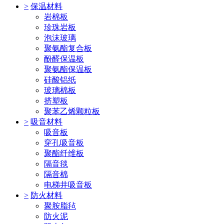
>
保温材料
岩棉板
珍珠岩板
泡沫玻璃
聚氨酯复合板
酚醛保温板
聚氨酯保温板
硅酸铝纸
玻璃棉板
挤塑板
聚苯乙烯颗粒板
>
吸音材料
吸音板
穿孔吸音板
聚酯纤维板
隔音毯
隔音棉
电梯井吸音板
>
防火材料
聚胺脂毡
防火泥