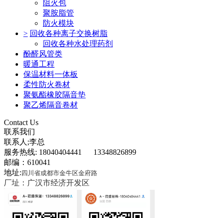
阻火包
聚胺脂管
防火模块
>
回收各种离子交换树脂
回收各种水处理药剂
酚醛风管类
暖通工程
保温材料一体板
柔性防火卷材
聚氨酯橡胶隔音垫
聚乙烯隔音卷材
Contact Us
联系我们
联系人;李总
服务热线: 18040404441 13348826899
邮编：610041
地址:
四川省成都市金牛区金府路
厂址：广汉市经济开发区